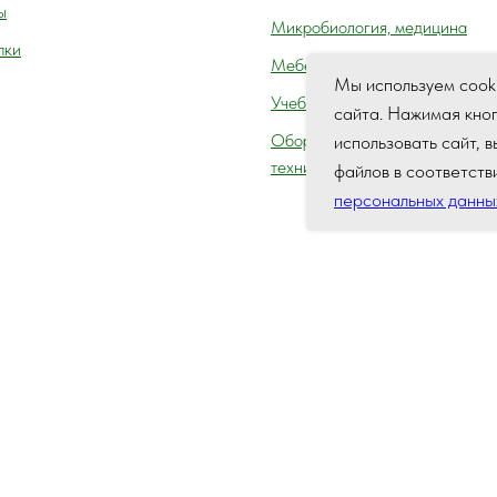
ы
Микробиология, медицина
пки
Мебель лабораторная
Мы используем cook
Учебное оборудование
сайта. Нажимая кно
Оборудование для автосервис
использовать сайт, 
технического осмотра (контро
файлов в соответств
персональных данны