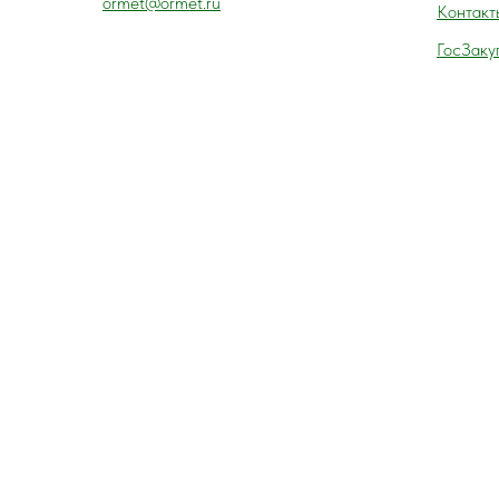
ormet@ormet.ru
Контакт
ГосЗаку