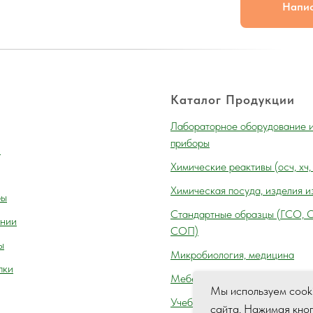
Напи
Каталог Продукции
Лабораторное оборудование 
приборы
и
Химические реактивы (осч, хч,
Химическая посуда, изделия и
ры
Cтандартные образцы (ГСО, 
нии
СОП)
ы
Микробиология, медицина
пки
Мебель лабораторная
Мы используем cook
Учебное оборудование
сайта. Нажимая кно