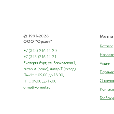
© 1991-2026
Меню
ООО "Ормет"
Каталог
+7 (343) 216-14-20,
Новост
+7 (343 )216-14-21
Екатеринбург, ул. Бархотская,1,
Акции
литер А (офис), литер Т (склад)
Партне
Пн-Чт с 09.00 до 18.00,
О компа
Пт с 09.00 до 17.00
ormet@ormet.ru
Контакт
ГосЗаку