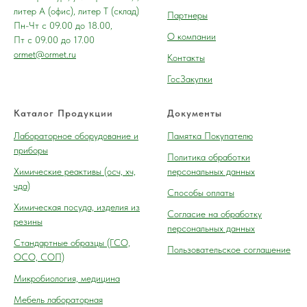
литер А (офис), литер Т (склад)
Партнеры
Пн-Чт с 09.00 до 18.00,
О компании
Пт с 09.00 до 17.00
ormet@ormet.ru
Контакты
ГосЗакупки
Каталог Продукции
Документы
Лабораторное оборудование и
Памятка Покупателю
приборы
Политика обработки
Химические реактивы (осч, хч,
персональных данных
чда)
Способы оплаты
Химическая посуда, изделия из
Согласие на обработку
резины
персональных данных
Cтандартные образцы (ГСО,
Пользовательское соглашение
ОСО, СОП)
Микробиология, медицина
Мебель лабораторная