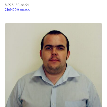
8-922-130-46-94
2161420@ormet.ru