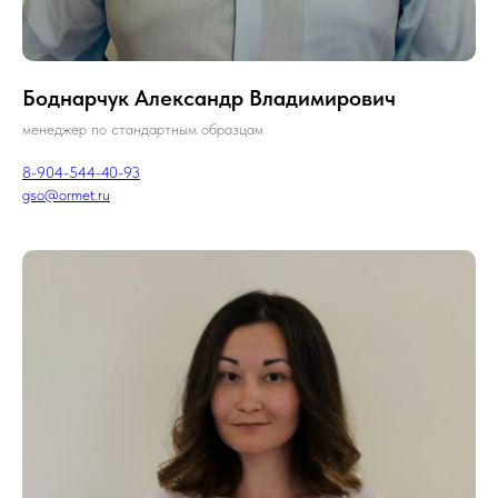
Боднарчук Александр Владимирович
менеджер по стандартным образцам
8-904-544-40-93
gso@ormet.ru