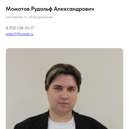
Момотов Рудольф Александрович
менеджер по оборудованию
8-932-128-55-17
pribor1@ormet.ru