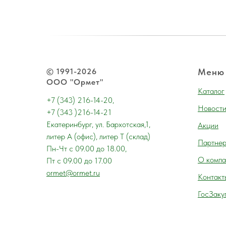
© 1991-2026
Меню
ООО "Ормет"
Каталог
+7 (343) 216-14-20,
Новост
+7 (343 )216-14-21
Екатеринбург, ул. Бархотская,1,
Акции
литер А (офис), литер Т (склад)
Партне
Пн-Чт с 09.00 до 18.00,
О компа
Пт с 09.00 до 17.00
ormet@ormet.ru
Контакт
ГосЗаку