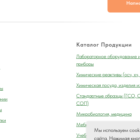
Напи
Каталог Продукции
Лабораторное оборудование 
приборы
и
Химические реактивы (осч, хч,
Химическая посуда, изделия и
ры
Cтандартные образцы (ГСО, 
нии
СОП)
ы
Микробиология, медицина
пки
Мебель лабораторная
Мы используем cook
Учебное оборудование
сайта. Нажимая кно