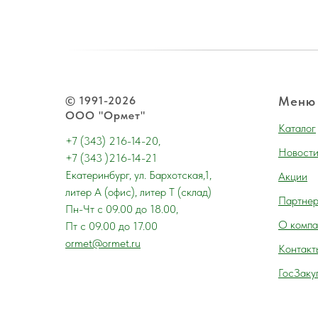
© 1991-2026
Меню
ООО "Ормет"
Каталог
+7 (343) 216-14-20,
Новост
+7 (343 )216-14-21
Екатеринбург, ул. Бархотская,1,
Акции
литер А (офис), литер Т (склад)
Партне
Пн-Чт с 09.00 до 18.00,
О компа
Пт с 09.00 до 17.00
ormet@ormet.ru
Контакт
ГосЗаку