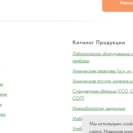
Напи
Каталог Продукции
Лабораторное оборудование 
приборы
и
Химические реактивы (осч, хч,
Химическая посуда, изделия и
ры
Cтандартные образцы (ГСО, 
нии
СОП)
ы
Микробиология, медицина
пки
Мебель лабораторная
Мы используем cook
Учебное оборудование
сайта. Нажимая кно