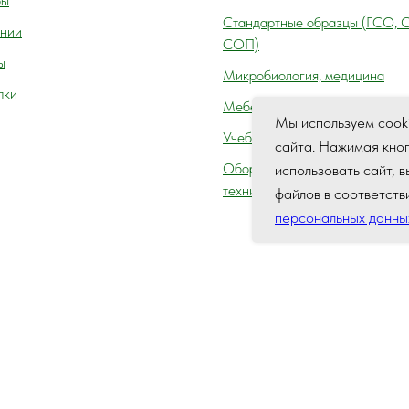
ры
Cтандартные образцы (ГСО, 
нии
СОП)
ы
Микробиология, медицина
пки
Мебель лабораторная
Мы используем cook
Учебное оборудование
сайта. Нажимая кно
Оборудование для автосервис
использовать сайт, 
технического осмотра (контро
файлов в соответств
персональных данны