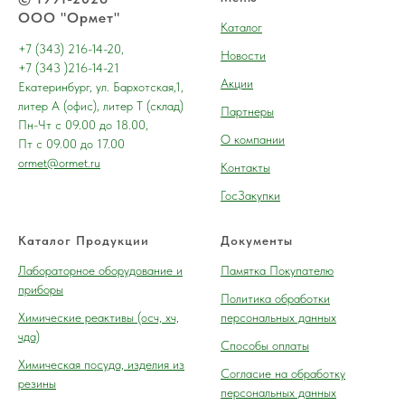
ООО "Ормет"
Каталог
+7 (343) 216-14-20,
Новости
+7 (343 )216-14-21
Акции
Екатеринбург, ул. Бархотская,1,
литер А (офис), литер Т (склад)
Партнеры
Пн-Чт с 09.00 до 18.00,
О компании
Пт с 09.00 до 17.00
ormet@ormet.ru
Контакты
ГосЗакупки
Каталог Продукции
Документы
Лабораторное оборудование и
Памятка Покупателю
приборы
Политика обработки
Химические реактивы (осч, хч,
персональных данных
чда)
Способы оплаты
Химическая посуда, изделия из
Согласие на обработку
резины
персональных данных