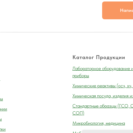
Напи
Каталог Продукции
Лабораторное оборудование 
приборы
и
Химические реактивы (осч, хч,
Химическая посуда, изделия и
ры
Cтандартные образцы (ГСО, 
нии
СОП)
ы
Микробиология, медицина
пки