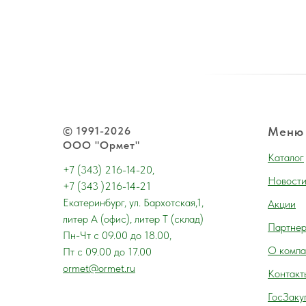
© 1991-2026
Меню
ООО "Ормет"
Каталог
+7 (343) 216-14-20,
Новост
+7 (343 )216-14-21
Екатеринбург, ул. Бархотская,1,
Акции
литер А (офис), литер Т (склад)
Партне
Пн-Чт с 09.00 до 18.00,
О компа
Пт с 09.00 до 17.00
ormet@ormet.ru
Контакт
ГосЗаку